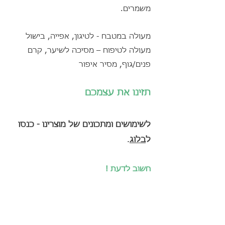
משמרים.
מעולה במטבח - לטיגון, אפייה, בישול
מעולה לטיפוח – מסיכה לשיער, קרם
פנים/גוף, מסיר איפור
תזינו את עצמכם
לשימושים ומתכונים של מוצרינו - כנסו
ל
בלוג
.
חשוב לדעת !
ההבדלים בין חמאת קוקוס, שמן קוקוס,
קרם או חלב קוקוס?
שמן קוקוס וחמאת קוקוס עשויים מבשר