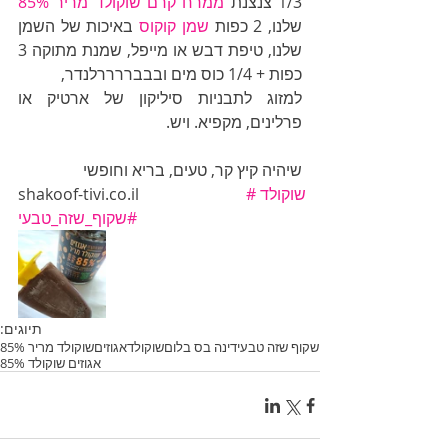
1/3 צנצנת 
ממרח קרם שוקולד מריר 85%
שלנו, 2 כפות 
שמן קוקוס 
באיכות של השמן 
שלנו, טיפת דבש או מייפל, שמנת מתוקה 3 
כפות + 1/4 כוס מים ובבבררררלנדר,
למזוג לתבניות סיליקון של ארטיק או 
פרלינים, מקפיא. ויש.
שיהיה קיץ קר, טעים, בריא וחופשי
#שוקולד
shakoof-tivi.co.il 
#שקוף_שזה_טבעי
תיוגים:
שקוף שזה טבעי
דינה בס בלום
שוקולד
אגוזים
שוקולד מריר 85%
אגוזים שוקולד 85%