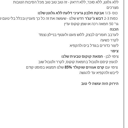
ללא גלוטן, ללא סוכר, ללא דראק - זה טוב טוב טוב מכל הסיבות הטובות
מצרכים
 כוס -1/3 
אבקת חלבון גרעיני דלעת ללא גלוטן שלנו
 כפות 2-3 
דבש ג'ינג'ר
 חדש שלנו - שעושה את זה כל כך מעניין ובכלל בלי טעם של
שקדים אוורירי
פשטידת גבינות מקמח
לחמני
גר' 50 חמאה רכה או שמן קוקוס עדין
הכנה
וח, דל פחממה, עשיר
שקדים מופחת שומן, ללא
קמח/ג
לערבב חומרים לבצק, ללוש מעט ולעטוף בניילון נצמד
ון, ללא קמח, ללא
גלוטן שלנו. בוקר שבת
טיפוס
לקרר כשעה
ליצור כדורים בגודל ביס ולהקפיא
ציפוי
ציפוי לבן - 
חמאת קוקוס טבעית שלנו
 לנעוץ קיסם ולטבול בחמאת קוקוס, לקרר ולטבול שוב
 ציפוי עם 
קרם אגוזים שוקולד 85% 
שלנו תמצאו בפוסט קודם
לייבש ולהקפיא עד להגשה
הירוק הזה עושה לי טוב