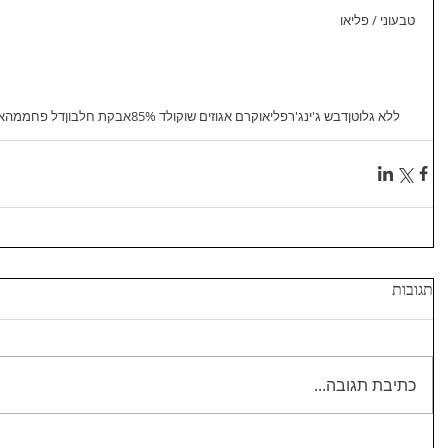
טבעוני / פליאו
ללא גלוטן
דבש ג'ינג'ר
פליאו
קרם אגוזים שוקולד 85%
אבקת חלבון
דל פחממה
א
תגובות
כתיבת תגובה...