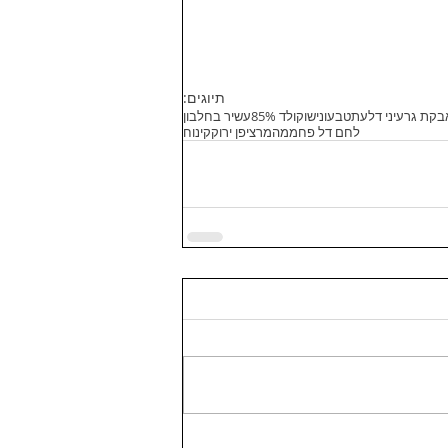
תיוגים:
בקת גרעיני דלעת
טבעוני
שוקולד 85%
עשיר בחלבון
לחם דל פחממה
מרציפן ירוק
קינוח