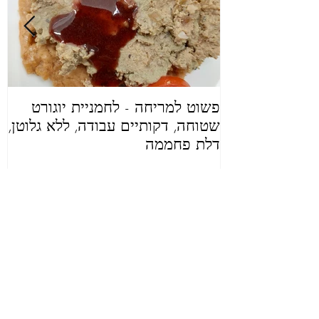
פשוט למריחה - לחמניית יוגורט
ל
שטוחה, דקותיים עבודה, ללא גלוטן,
פ
דלת פחממה
ל
פוסטים
אחרונים
סוכר תמרים
ריבת תותים
מושלם להתפחת
LOW SUGAR
שמרים
עם סוכר תמרים